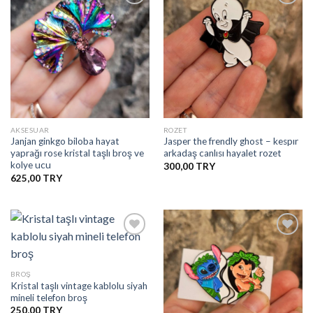
İstek
İstek
Listesine
Listesine
Ekle
Ekle
AKSESUAR
ROZET
Janjan ginkgo biloba hayat
Jasper the frendly ghost – kespır
yaprağı rose kristal taşlı broş ve
arkadaş canlısı hayalet rozet
kolye ucu
300,00
625,00
İstek
İstek
BROŞ
Listesine
Listesine
Kristal taşlı vintage kablolu siyah
Ekle
Ekle
mineli telefon broş
250,00