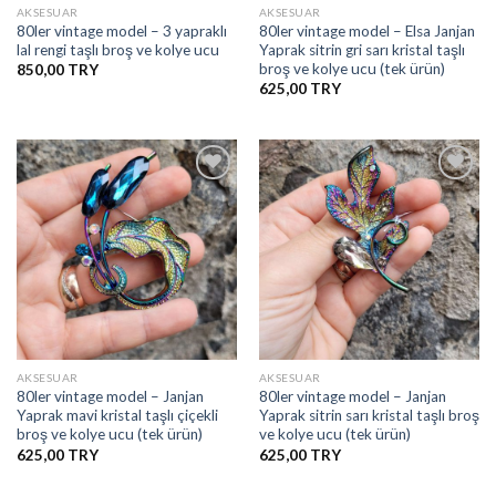
AKSESUAR
AKSESUAR
80ler vintage model – 3 yapraklı
80ler vintage model – Elsa Janjan
lal rengi taşlı broş ve kolye ucu
Yaprak sitrin gri sarı kristal taşlı
broş ve kolye ucu (tek ürün)
850,00
625,00
İstek
İstek
Listesine
Listesine
Ekle
Ekle
AKSESUAR
AKSESUAR
80ler vintage model – Janjan
80ler vintage model – Janjan
Yaprak mavi kristal taşlı çiçekli
Yaprak sitrin sarı kristal taşlı broş
broş ve kolye ucu (tek ürün)
ve kolye ucu (tek ürün)
625,00
625,00