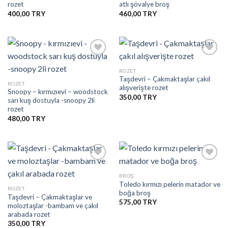
rozet
atlı şövalye broş
Listesine
Listesine
Ekle
Ekle
400,00
460,00
ROZET
Taşdevri – Çakmaktaşlar çakıl
İstek
İstek
ROZET
alışverişte rozet
Listesine
Listesine
Snoopy – kırmızıevi – woodstock
Ekle
Ekle
350,00
sarı kuş dostuyla -snoopy 2li
rozet
480,00
BROŞ
Toledo kırmızı pelerin matador ve
İstek
İstek
ROZET
boğa broş
Listesine
Listesine
Taşdevri – Çakmaktaşlar ve
Ekle
Ekle
575,00
moloztaşlar -bambam ve çakıl
arabada rozet
350,00