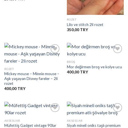
ROZET
Lilo ve stitch 2li rozet
350,00
BROŞ
Mor değirmen broş ve kolye ucu
İstek
İstek
ROZET
Listesine
Listesine
400,00
Mickey mouse – Minnie mouse –
Ekle
Ekle
Aşk yaşayan Disney fareler – 2li
rozet
400,00
AKSESUAR
AKSESUAR
Müfettiş Gadget vintage 90lar
Siyah mineli oniks taşlı premium
İstek
İstek