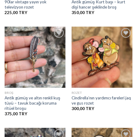
90lar vintage yayın yok
Antik gümüş Kurt başı – kurt
televizyon rozet
dişi hancer şeklinde broş
225,00
350,00
İstek
İstek
Listesine
Listesine
Ekle
Ekle
BROŞ
ROZET
Antik gümüş ve altın renkli kuş
Cindirella’nın yardımcı fareleri jaq
tüyü – tavuk bacağı koruma
ve gus rozet
ritüel broşu
300,00
375,00