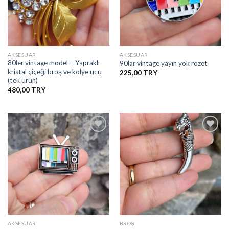
Ekle
Ekle
AKSESUAR
AKSESUAR
80ler vintage model – Yapraklı
90lar vintage yayın yok rozet
kristal çiçeği broş ve kolye ucu
225,00
(tek ürün)
480,00
İstek
İstek
Listesine
Listesine
Ekle
Ekle
AKSESUAR
BROŞ