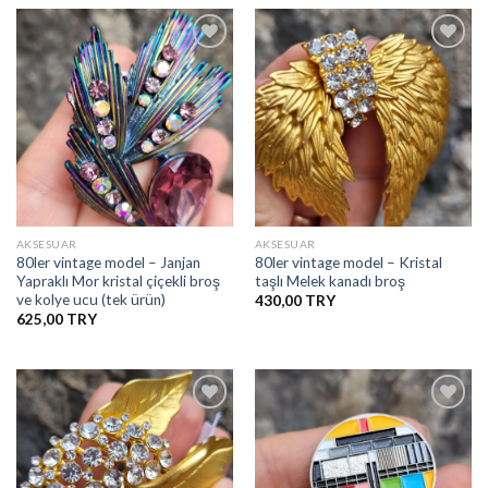
İstek
İstek
Listesine
Listesine
Ekle
Ekle
AKSESUAR
AKSESUAR
80ler vintage model – Janjan
80ler vintage model – Kristal
Yapraklı Mor kristal çiçekli broş
taşlı Melek kanadı broş
ve kolye ucu (tek ürün)
430,00
625,00
İstek
İstek
Listesine
Listesine