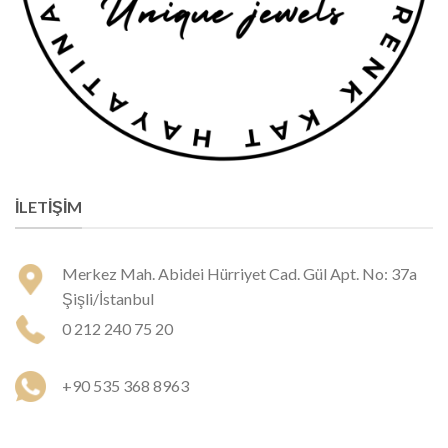
İLETIŞIM
Merkez Mah. Abidei Hürriyet Cad. Gül Apt. No: 37a
Şişli/İstanbul
0 212 240 75 20
+90 535 368 8963