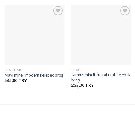
İstek
İstek
Listesine
Listesine
Ekle
Ekle
AKSESUAR
BROŞ
Kırmızı mineli kristal taşlı kelebek
Mavi mineli modern kelebek broş
broş
565,00
235,00