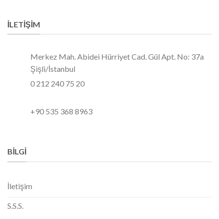
İLETIŞIM
Merkez Mah. Abidei Hürriyet Cad. Gül Apt. No: 37a
Şişli/İstanbul
0 212 240 75 20
+90 535 368 8963
BILGI
İletişim
S.S.S.