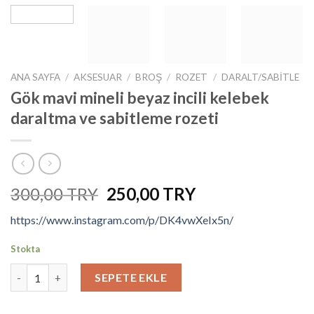
ANA SAYFA
/
AKSESUAR
/
BROŞ
/
ROZET
/
DARALT/SABITLE
Gök mavi mineli beyaz incili kelebek
daraltma ve sabitleme rozeti
Orijinal
Şu
300,00
250,00
fiyat:
andaki
https://www.instagram.com/p/DK4vwXeIx5n/
₺300,00.
fiyat:
₺250,00.
Stokta
Gök mavi mineli beyaz incili kelebek daraltma ve sabitleme rozet
SEPETE EKLE