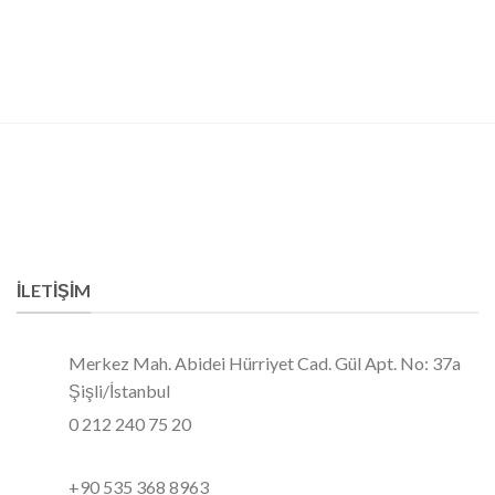
İLETIŞIM
Merkez Mah. Abidei Hürriyet Cad. Gül Apt. No: 37a
Şişli/İstanbul
0 212 240 75 20
+90 535 368 8963