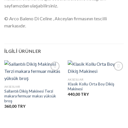
sayfamızdan ulaşabilirsiniz.
© Arco Baleno Di Celine , Akceylan firmasının tescilli
markasıdır.
İLGILI ÜRÜNLER
AKSESUAR
Klasik Kollu Orta Boy Dikiş
İstek
İstek
AKSESUAR
Makinesi
Listesine
Listesine
Sallantılı Dikiş Makinesi Terzi
Ekle
Ekle
440,00
makara fermuar makas yüksük
broş
360,00