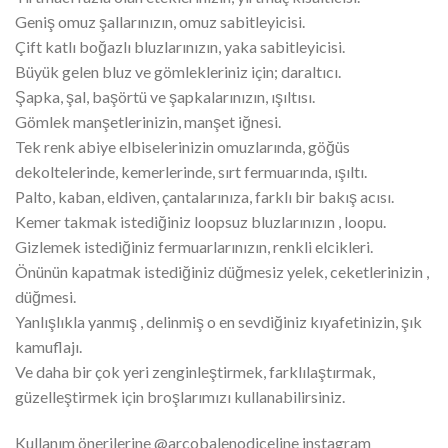
Geniş omuz şallarınızın, omuz sabitleyicisi.
Çift katlı boğazlı bluzlarınızın, yaka sabitleyicisi.
Büyük gelen bluz ve gömlekleriniz için; daraltıcı.
Şapka, şal, başörtü ve şapkalarınızın, ışıltısı.
Gömlek manşetlerinizin, manşet iğnesi.
Tek renk abiye elbiselerinizin omuzlarında, göğüs
dekoltelerinde, kemerlerinde, sırt fermuarında, ışıltı.
Palto, kaban, eldiven, çantalarınıza, farklı bir bakış acısı.
Kemer takmak istediğiniz loopsuz bluzlarınızın , loopu.
Gizlemek istediğiniz fermuarlarınızın, renkli elcikleri.
Önünün kapatmak istediğiniz düğmesiz yelek, ceketlerinizin ,
düğmesi.
Yanlışlıkla yanmış , delinmiş o en sevdiğiniz kıyafetinizin, şık
kamuflajı.
Ve daha bir çok yeri zenginleştirmek, farklılaştırmak,
güzelleştirmek için broşlarımızı kullanabilirsiniz.
Kullanım önerilerine @arcobalenodiceline instagram