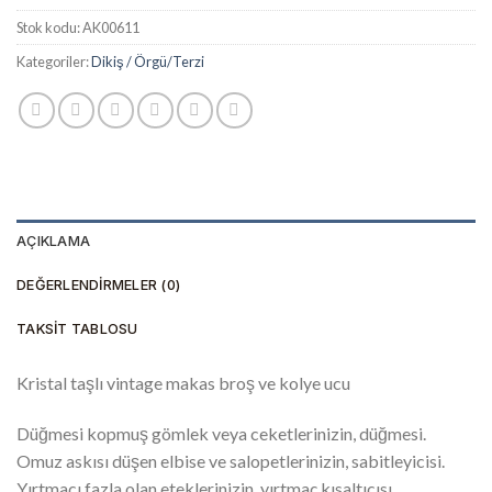
Stok kodu:
AK00611
Kategoriler:
Dikiş / Örgü/Terzi
AÇIKLAMA
DEĞERLENDIRMELER (0)
TAKSIT TABLOSU
Kristal taşlı vintage makas broş ve kolye ucu
Düğmesi kopmuş gömlek veya ceketlerinizin, düğmesi.
Omuz askısı düşen elbise ve salopetlerinizin, sabitleyicisi.
Yırtmacı fazla olan eteklerinizin, yırtmaç kısaltıcısı.