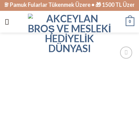
Skip
 Pamuk Fularlar Tükenmek Üzere • 🎁 1500 TL Üzeri Ka
to
content
0
İstek
Listesine
Ekle