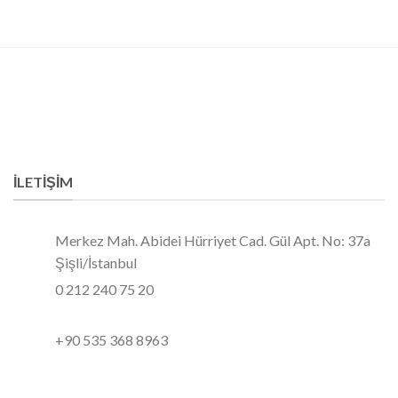
İLETIŞIM
Merkez Mah. Abidei Hürriyet Cad. Gül Apt. No: 37a
Şişli/İstanbul
0 212 240 75 20
+90 535 368 8963