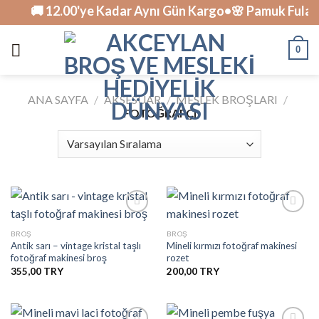
Skip
🚚 12.00'ye Kadar Aynı Gün Kargo•🌸 Pamuk Fularlar
to
content
0
ANA SAYFA
/
AKSESUAR
/
MESLEK BROŞLARI
/
FOTOĞRAFÇI
BROŞ
BROŞ
Antik sarı – vintage kristal taşlı
Mineli kırmızı fotoğraf makinesi
İstek
İstek
fotoğraf makinesi broş
rozet
Listesine
Listesine
Ekle
Ekle
355,00
200,00