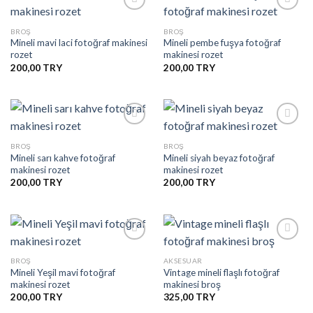
BROŞ
BROŞ
Mineli mavi laci fotoğraf makinesi
Mineli pembe fuşya fotoğraf
İstek
İstek
rozet
makinesi rozet
Listesine
Listesine
Ekle
Ekle
200,00
200,00
BROŞ
BROŞ
Mineli sarı kahve fotoğraf
Mineli siyah beyaz fotoğraf
İstek
İstek
makinesi rozet
makinesi rozet
Listesine
Listesine
Ekle
Ekle
200,00
200,00
BROŞ
AKSESUAR
Mineli Yeşil mavi fotoğraf
Vintage mineli flaşlı fotoğraf
İstek
İstek
makinesi rozet
makinesi broş
Listesine
Listesine
Ekle
Ekle
200,00
325,00