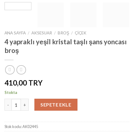
ANA SAYFA
/
AKSESUAR
/
BROŞ
/
ÇIÇEK
4 yapraklı yeşil kristal taşlı şans yoncası
broş
410,00
Stokta
4 yapraklı yeşil kristal taşlı şans yoncası broş adet
SEPETE EKLE
Stok kodu:
AK02445