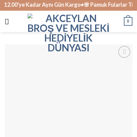
Skip
2.00'ye Kadar Aynı Gün Kargo•🌸 Pamuk Fularlar Tüken
to
content
0
İstek
Listesine
Ekle