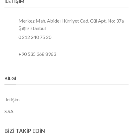
İLETIŞIM
Merkez Mah. Abidei Hürriyet Cad. Gül Apt. No: 37a
Şişli/İstanbul
0 212 240 75 20
+90 535 368 8963
BILGI
İletişim
S.S.S.
BIZI TAKIP EDIN