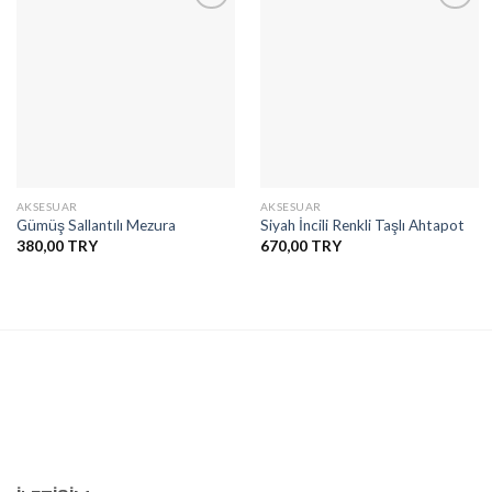
İstek
İstek
Listesine
Listesine
Ekle
Ekle
AKSESUAR
AKSESUAR
Gümüş Sallantılı Mezura
Siyah İncili Renkli Taşlı Ahtapot
380,00
670,00