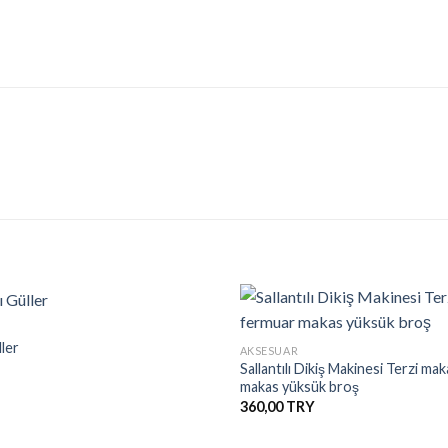
+
ller
AKSESUAR
Sallantılı Dikiş Makinesi Terzi ma
İstek
makas yüksük broş
Listesine
Ekle
360,00