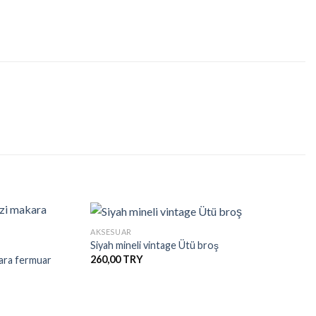
+
AKSESUAR
Siyah mineli vintage Ütü broş
260,00
kara fermuar
İstek
İstek
Listesine
Listesine
Ekle
Ekle