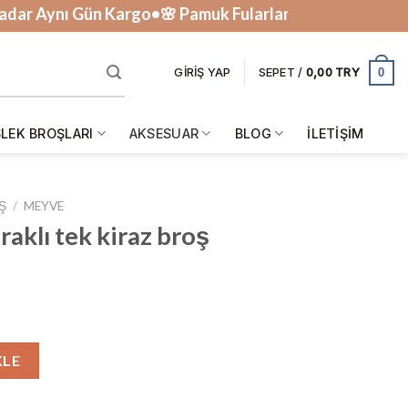
Aynı Gün Kargo•🌸 Pamuk Fularlar Tükenmek Üzere • 🎁
0
GIRIŞ YAP
SEPET /
0,00
LEK BROŞLARI
AKSESUAR
BLOG
İLETIŞIM
Ş
/
MEYVE
aklı tek kiraz broş
 broş adet
KLE