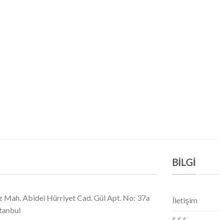
BILGI
 Mah. Abidei Hürriyet Cad. Gül Apt. No: 37a
İletişim
stanbul
S.S.S.