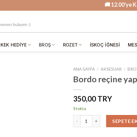
🚚 12.00'ye Kadar 
RKEK HEDIYE
BROŞ
ROZET
İSKOÇ IĞNESI
MES
ANA SAYFA
/
AKSESUAR
/
BRO
Bordo reçine yapr
İstek
350,00
Listesine
Ekle
Stokta
Bordo reçine yapraklı tek kiraz
SEPETE E