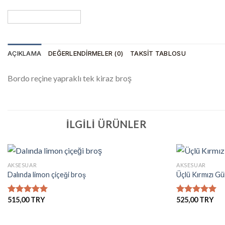
AÇIKLAMA
DEĞERLENDIRMELER (0)
TAKSIT TABLOSU
Bordo reçine yapraklı tek kiraz broş
İLGILI ÜRÜNLER
+
+
AKSESUAR
AKSESUAR
Dalında limon çiçeği broş
Üçlü Kırmızı Gü
İstek
Listesine
515,00
525,00
5 üzerinden
5 üzerinden
Ekle
5.00
oy
5.00
oy
aldı
aldı