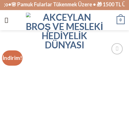
Skip
o•🌸 Pamuk Fularlar Tükenmek Üzere • 🎁 1500 TL Üzeri
to
content
0
İndirim!
İstek
Listesine
Ekle