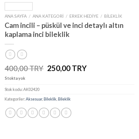
ANA SAYFA
/
ANA KATEGORI
/
ERKEK HEDIYE
/
BILEKLIK
Cam incili – püskül ve inci detaylı altın
kaplama inci bileklik
Orijinal
Şu
400,00
250,00
fiyat:
andaki
Stokta yok
₺400,00.
fiyat:
₺250,00.
Stok kodu:
AK02420
Kategoriler:
Aksesuar
,
Bileklik
,
Bileklik