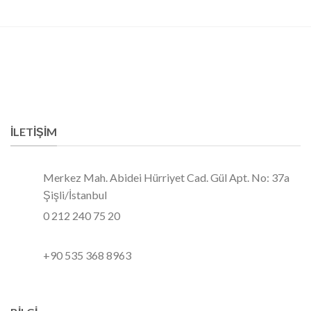
İLETIŞIM
Merkez Mah. Abidei Hürriyet Cad. Gül Apt. No: 37a
Şişli/İstanbul
0 212 240 75 20
+90 535 368 8963