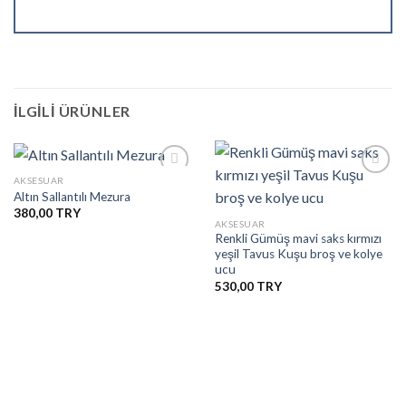
İLGILI ÜRÜNLER
AKSESUAR
Altın Sallantılı Mezura
380,00
İstek
İstek
AKSESUAR
Listesine
Listesine
Renkli Gümüş mavi saks kırmızı
Ekle
Ekle
yeşil Tavus Kuşu broş ve kolye
ucu
530,00