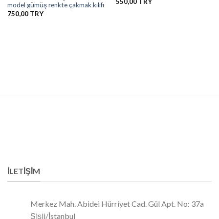
550,00
model gümüş renkte çakmak kılıfı
750,00
İLETIŞIM
Merkez Mah. Abidei Hürriyet Cad. Gül Apt. No: 37a
Şişli/İstanbul