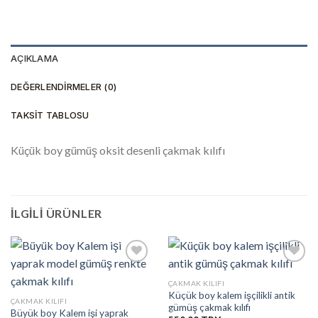
AÇIKLAMA
DEĞERLENDIRMELER (0)
TAKSIT TABLOSU
Küçük boy gümüş oksit desenli çakmak kılıfı
İLGILI ÜRÜNLER
ÇAKMAK KILIFI
Küçük boy kalem işçilikli antik
İstek
İstek
ÇAKMAK KILIFI
gümüş çakmak kılıfı
Listesine
Listesine
Büyük boy Kalem işi yaprak
Ekle
Ekle