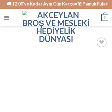
Skip
🚚 12.00'ye Kadar Aynı Gün Kargo•🌸 Pamuk Fularlar Tü
to
content
0
İstek
Listesine
Ekle