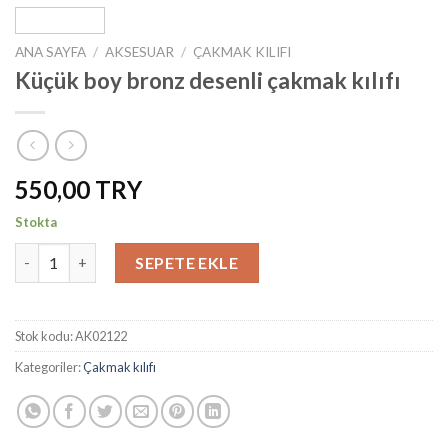
ANA SAYFA
/
AKSESUAR
/
ÇAKMAK KILIFI
Küçük boy bronz desenli çakmak kılıfı
550,00
Stokta
Küçük boy bronz desenli çakmak kılıfı adet
SEPETE EKLE
Stok kodu:
AK02122
Kategoriler:
Çakmak kılıfı