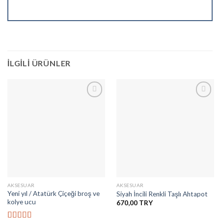
İLGILI ÜRÜNLER
İstek
İstek
Listesine
Listesine
Ekle
Ekle
AKSESUAR
AKSESUAR
Yeni yıl / Atatürk Çiçeği broş ve
Siyah İncili Renkli Taşlı Ahtapot
kolye ucu
670,00