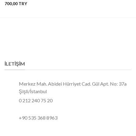
700,00
5 üzerinden
5.00
oy aldı
İLETIŞIM
Merkez Mah. Abidei Hürriyet Cad. Gül Apt. No: 37a
Şişli/İstanbul
0 212 240 75 20
+90 535 368 8963