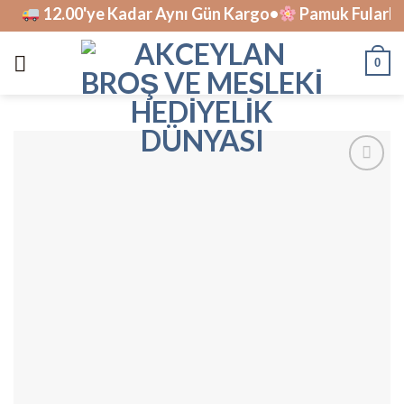
Skip
12.00'ye Kadar Aynı Gün Kargo•
Pamuk Fularlar 
to
content
0
İstek
Listesine
Ekle