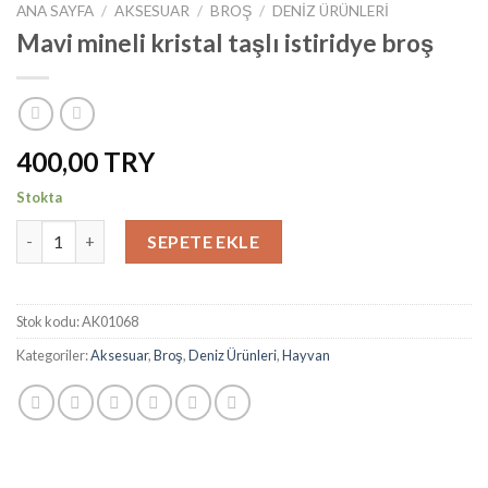
ANA SAYFA
/
AKSESUAR
/
BROŞ
/
DENIZ ÜRÜNLERI
Mavi mineli kristal taşlı istiridye broş
400,00
Stokta
Mavi mineli kristal taşlı istiridye broş adet
SEPETE EKLE
Stok kodu:
AK01068
Kategoriler:
Aksesuar
,
Broş
,
Deniz Ürünleri
,
Hayvan