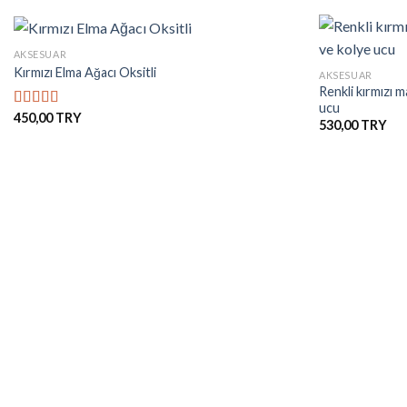
+
+
AKSESUAR
Kırmızı Elma Ağacı Oksitli
AKSESUAR
Renkli kırmızı m
İstek
ucu
Listesine
450,00
5 üzerinden
Ekle
530,00
5.00
oy aldı