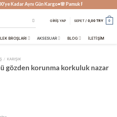
Kadar Aynı Gün Kargo•🌸 Pamuk Fularlar Tükenmek Üzer
0
GIRIŞ YAP
SEPET /
0,00
LEK BROŞLARI
AKSESUAR
BLOG
İLETIŞIM
Ş
/
KARIŞIK
tü gözden korunma korkuluk nazar
çine