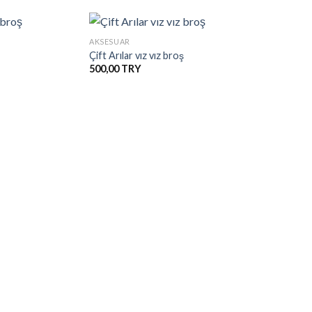
+
AKSESUAR
Çift Arılar vız vız broş
500,00
İstek
İstek
Listesine
Listesine
Ekle
Ekle