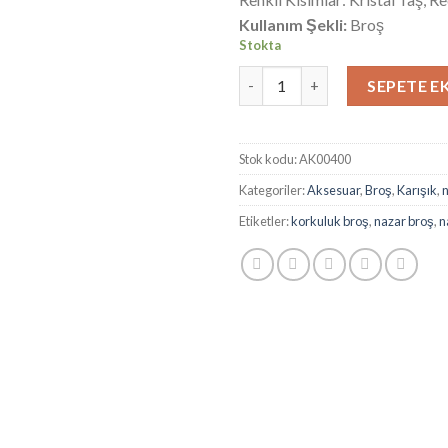
aldı
Kullanım Şekli:
Broş
Stokta
Mercan rengi kötü gözden kor
SEPETE E
Stok kodu:
AK00400
Kategoriler:
Aksesuar
,
Broş
,
Karışık
,
Etiketler:
korkuluk broş
,
nazar broş
,
n