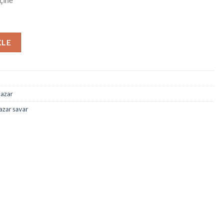
unma korkuluk nazar broş adet
KLE
nazar
azar savar