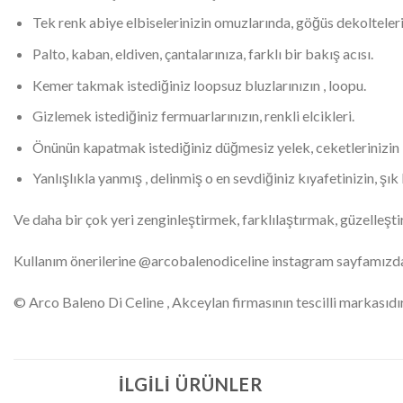
Tek renk abiye elbiselerinizin omuzlarında, göğüs dekoltelerin
Palto, kaban, eldiven, çantalarınıza, farklı bir bakış acısı.
Kemer takmak istediğiniz loopsuz bluzlarınızın , loopu.
Gizlemek istediğiniz fermuarlarınızın, renkli elcikleri.
Önünün kapatmak istediğiniz düğmesiz yelek, ceketlerinizin 
Yanlışlıkla yanmış , delinmiş o en sevdiğiniz kıyafetinizin, şık
Ve daha bir çok yeri zenginleştirmek, farklılaştırmak, güzelleştir
Kullanım önerilerine @arcobalenodiceline instagram sayfamızdan
© Arco Baleno Di Celine , Akceylan firmasının tescilli markasıdır
İLGILI ÜRÜNLER