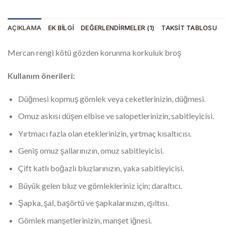
AÇIKLAMA
EK BILGI
DEĞERLENDIRMELER (1)
TAKSIT TABLOSU
Mercan rengi kötü gözden korunma korkuluk broş
Kullanım önerileri:
Düğmesi kopmuş gömlek veya ceketlerinizin, düğmesi.
Omuz askısı düşen elbise ve salopetlerinizin, sabitleyicisi.
Yırtmacı fazla olan eteklerinizin, yırtmaç kısaltıcısı.
Geniş omuz şallarınızın, omuz sabitleyicisi.
Çift katlı boğazlı bluzlarınızın, yaka sabitleyicisi.
Büyük gelen bluz ve gömlekleriniz için; daraltıcı.
Şapka, şal, başörtü ve şapkalarınızın, ışıltısı.
Gömlek manşetlerinizin, manşet iğnesi.