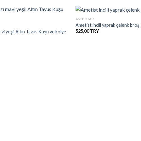
+
AKSESUAR
Ametist incili yaprak çelenk broş
525,00
avi yeşil Altın Tavus Kuşu ve kolye
İstek
Listesine
Ekle