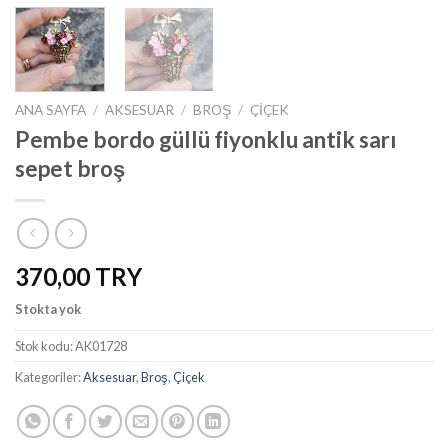
ANA SAYFA
/
AKSESUAR
/
BROŞ
/
ÇIÇEK
Pembe bordo güllü fiyonklu antik sarı
sepet broş
370,00
Stokta yok
Stok kodu:
AK01728
Kategoriler:
Aksesuar
,
Broş
,
Çiçek