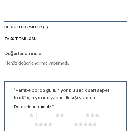
DEĞERLENDIRMELER (0)
TAKSIT TABLOSU
Değerlendirmeler
Henüz değerlendirme yapılmadı.
“Pembe bordo güllü fiyonklu antik sarı sepet
broş” için yorum yapan ilk kişi siz olun
Derecelendirmeniz
*
1/5 yıldız
2/5 yıldız
3/5 yıldız
4/5 yıldız
5/5 yıldız