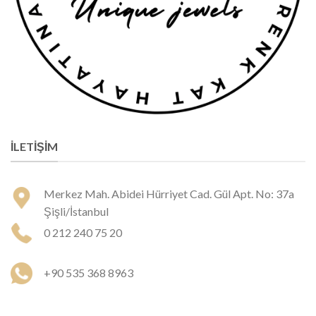
İLETIŞIM
Merkez Mah. Abidei Hürriyet Cad. Gül Apt. No: 37a
Şişli/İstanbul
0 212 240 75 20
+90 535 368 8963