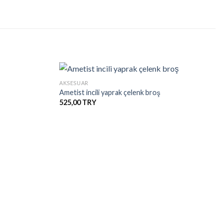
+
AKSESUAR
Ametist incili yaprak çelenk broş
525,00
İstek
İstek
Listesine
Listesine
Ekle
Ekle