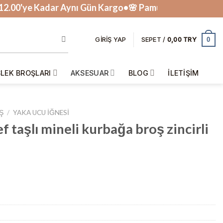
ye Kadar Aynı Gün Kargo•🌸 Pamuk Fularlar Tükenmek Ü
0
GIRIŞ YAP
SEPET /
0,00
LEK BROŞLARI
AKSESUAR
BLOG
İLETIŞIM
Ş
/
YAKA UCU IĞNESI
 taşlı mineli kurbağa broş zincirli