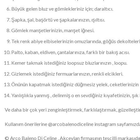
Büyük gelen bluz ve gömlekleriniz için; daraltıcı.
Şapka, şal, başörtü ve şapkalarınızın, ışıltısı.
Gömlek manşetlerinizin, manşet iğnesi.
Tek renk abiye elbiselerinizin omuzlarında, göğüs dekoltelerin
Palto, kaban, eldiven, çantalarınıza, farklı bir bakış acısı.
Kemer takmak istediğiniz loopsuz bluzlarınızın , loopu.
Gizlemek istediğiniz fermuarlarınızın, renkli elcikleri.
Önünün kapatmak istediğiniz düğmesiz yelek, ceketlerinizin 
Yanlışlıkla yanmış , delinmiş o en sevdiğiniz kıyafetinizin, şık
Ve daha bir çok yeri zenginleştirmek, farklılaştırmak, güzelleştir
Kullanım önerilerine @arcobalenodiceline instagram sayfamızdan
© Arco Baleno Di Celine , Akceylan firmasının tescilli markasıdır