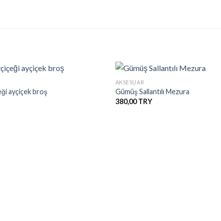
+
AKSESUAR
ği ayçiçek broş
Gümüş Sallantılı Mezura
380,00
İstek
Listesine
Ekle