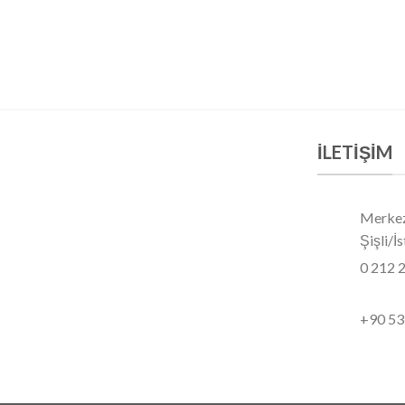
İLETIŞIM
Merkez
Şişli/İ
0 212 
+90 53