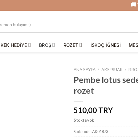
🚚 12.00'
RKEK HEDIYE
BROŞ
ROZET
İSKOÇ IĞNESI
MES
ANA SAYFA
/
AKSESUAR
/
BRO
Pembe lotus sedef
rozet
İstek
Listesine
Ekle
510,00
Stokta yok
Stok kodu:
AK01873