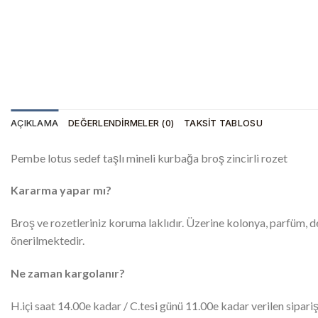
AÇIKLAMA
DEĞERLENDIRMELER (0)
TAKSIT TABLOSU
Pembe lotus sedef taşlı mineli kurbağa broş zincirli rozet
Kararma yapar mı?
Broş ve rozetleriniz koruma laklıdır. Üzerine kolonya, parfüm,
önerilmektedir.
Ne zaman kargolanır?
H.içi saat 14.00e kadar / C.tesi günü 11.00e kadar verilen sipariş