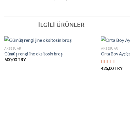
İLGILI ÜRÜNLER
+
+
AKSESUAR
AKSESUAR
Gümüş rengi jine oksitosin broş
Orta Boy Ayçiçe
600,00
İstek
Listesine
425,00
5 üzerinden
Ekle
5.00
oy aldı