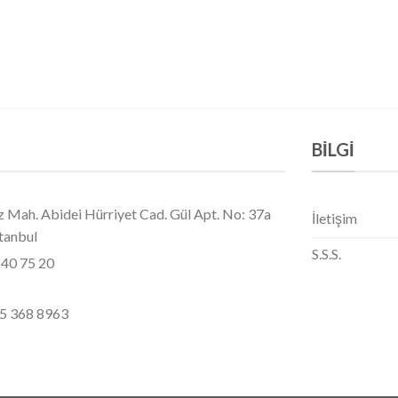
BILGI
 Mah. Abidei Hürriyet Cad. Gül Apt. No: 37a
İletişim
stanbul
S.S.S.
240 75 20
5 368 8963