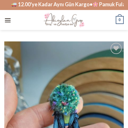
Skip
12.00'ye Kadar Aynı Gün Kargo•
Pamuk Fularlar
to
content
0
İstek
Listesine
Ekle