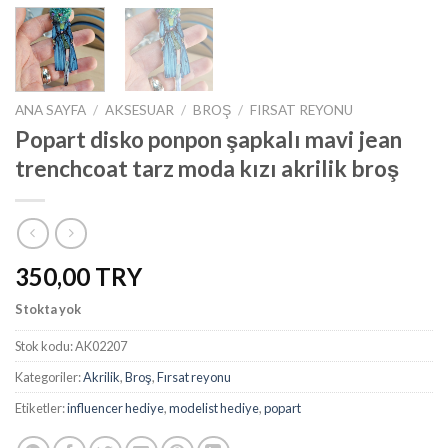
ANA SAYFA
/
AKSESUAR
/
BROŞ
/
FIRSAT REYONU
Popart disko ponpon şapkalı mavi jean
trenchcoat tarz moda kızı akrilik broş
350,00
Stokta yok
Stok kodu:
AK02207
Kategoriler:
Akrilik
,
Broş
,
Fırsat reyonu
Etiketler:
influencer hediye
,
modelist hediye
,
popart