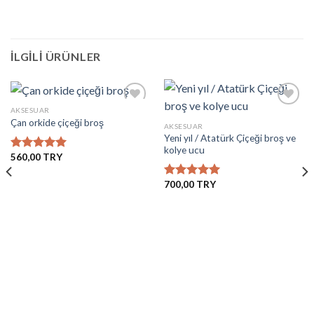
İLGILI ÜRÜNLER
AKSESUAR
Çan orkide çiçeği broş
AKSESUAR
Yeni yıl / Atatürk Çiçeği broş ve
İstek
İstek
kolye ucu
Listesine
Listesine
560,00
5 üzerinden
Ekle
Ekle
5.00
oy
aldı
700,00
5 üzerinden
5.00
oy
aldı