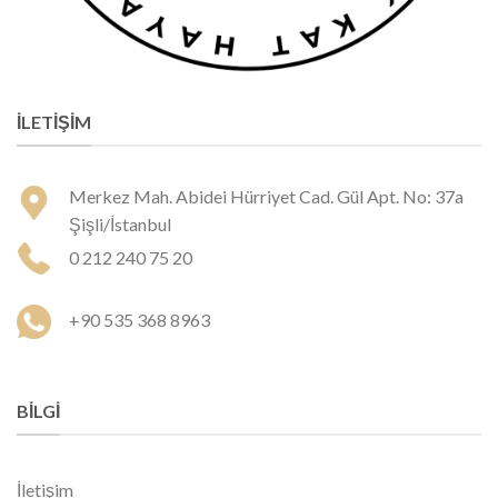
İLETIŞIM
Merkez Mah. Abidei Hürriyet Cad. Gül Apt. No: 37a
Şişli/İstanbul
0 212 240 75 20
+90 535 368 8963
BILGI
İletişim