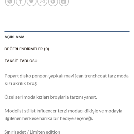
AÇIKLAMA
DEĞERLENDIRMELER (0)
TAKSIT TABLOSU
Popart disko ponpon şapkalı mavi jean trenchcoat tarz moda
kızı akrilik broş
Özel seri moda kızları broşlarla tarzını yansıt.
Modelist stilist influencer terzi modacı dikişle ve modayla
ilgilenen herkese harika bir hediye seçeneği.
Sınırlı adet / Limiten edition