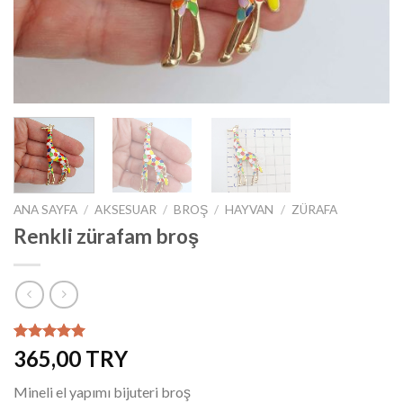
ANA SAYFA
/
AKSESUAR
/
BROŞ
/
HAYVAN
/
ZÜRAFA
Renkli zürafam broş
1
müşteri
365,00
puanına
dayanarak
Mineli el yapımı bijuteri broş
5 üzerinden