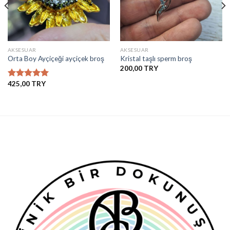
AKSESUAR
AKSESUAR
Orta Boy Ayçiçeği ayçiçek broş
Kristal taşlı sperm broş
200,00
425,00
5 üzerinden
5.00
oy
aldı