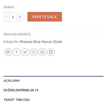
5.00
puan
aldı
Stokta
Renkli zürafam broş adet
SEPETE EKLE
Stok kodu:
AK00612
Kategoriler:
Aksesuar
,
Broş
,
Hayvan
,
Zürafa
AÇIKLAMA
DEĞERLENDIRMELER (1)
TAKSIT TABLOSU