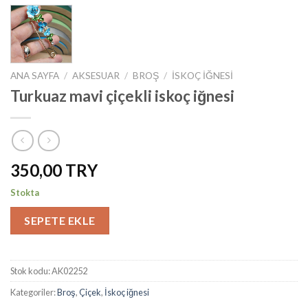
ANA SAYFA
/
AKSESUAR
/
BROŞ
/
İSKOÇ IĞNESI
Turkuaz mavi çiçekli iskoç iğnesi
350,00
Stokta
SEPETE EKLE
Stok kodu:
AK02252
Kategoriler:
Broş
,
Çiçek
,
İskoç iğnesi