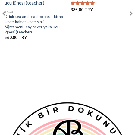
İstek
İstek
Listesine
Listesine
385,00
5 üzerinden
Ekle
Ekle
BROŞ
5.00
oy
Drink tea and read books – kitap
aldı
sever kahve sever sınıf
öğretmeni- çay sever yaka ucu
iğnesi (teacher)
560,00