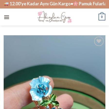
Skip
12.00'ye Kadar Aynı Gün Kargo•
Pamuk Fularlar Tü
to
content
0
İstek
Listesine
Ekle