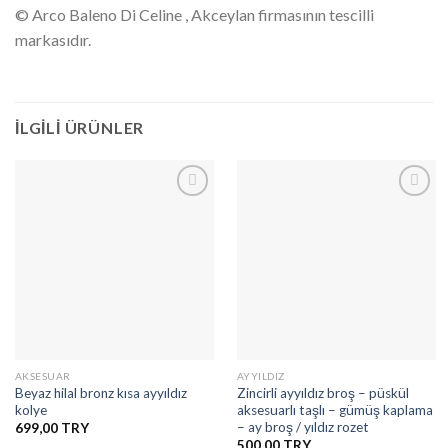
© Arco Baleno Di Celine , Akceylan firmasının tescilli
markasıdır.
İLGILI ÜRÜNLER
İstek
İstek
Listesine
Listesine
Ekle
Ekle
AKSESUAR
AYYILDIZ
Beyaz hilal bronz kısa ayyıldız
Zincirli ayyıldız broş – püskül
kolye
aksesuarlı taşlı – gümüş kaplama
– ay broş / yıldız rozet
699,00
500,00