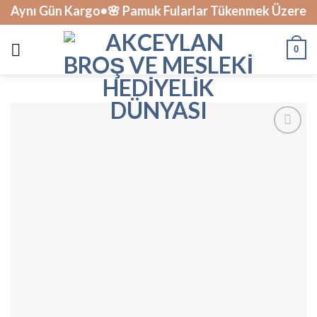
Skip
ynı Gün Kargo•🌸 Pamuk Fularlar Tükenmek Üzere • 🎁 1
to
content
0
İstek
Listesine
Ekle