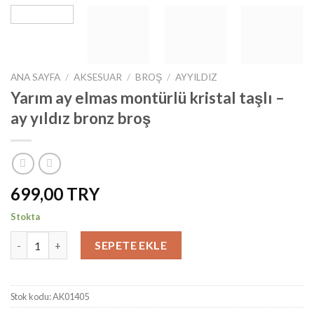
ANA SAYFA
/
AKSESUAR
/
BROŞ
/
AYYILDIZ
Yarım ay elmas montürlü kristal taşlı –
ay yıldız bronz broş
699,00
Stokta
Yarım ay elmas montürlü kristal taşlı - ay yıldız bronz broş adet
SEPETE EKLE
Stok kodu:
AK01405