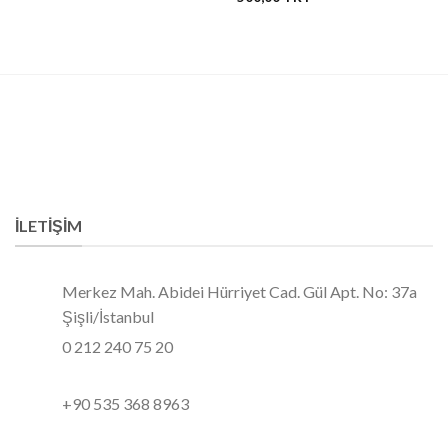
İLETIŞIM
Merkez Mah. Abidei Hürriyet Cad. Gül Apt. No: 37a
Şişli/İstanbul
0 212 240 75 20
+90 535 368 8963