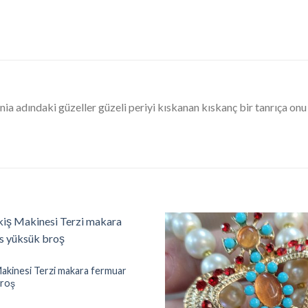
a adındaki güzeller güzeli periyi kıskanan kıskanç bir tanrıça onu b
ş Makinesi Terzi makara fermuar
İstek
broş
Listesine
Ekle