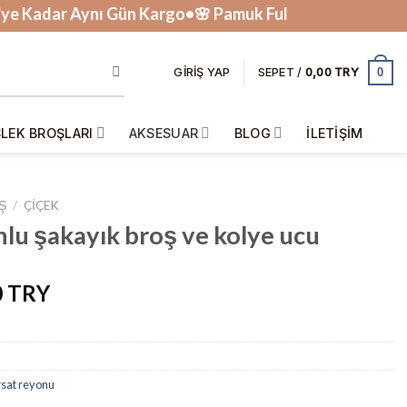
dar Aynı Gün Kargo•🌸 Pamuk Fularlar Tükenmek Üzere 
0
GIRIŞ YAP
SEPET /
0,00
LEK BROŞLARI
AKSESUAR
BLOG
İLETIŞIM
Ş
/
ÇIÇEK
nlu şakayık broş ve kolye ucu
l
Şu
0
andaki
0.
fiyat:
₺200,00.
rsat reyonu