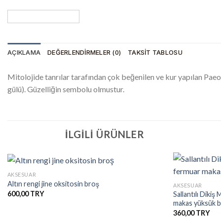
AÇIKLAMA
DEĞERLENDIRMELER (0)
TAKSIT TABLOSU
Mitolojide tanrılar tarafından çok beğenilen ve kur yapılan Paeoni
gülü). Güzelliğin sembolu olmustur.
İLGILI ÜRÜNLER
+
+
AKSESUAR
Altın rengi jine oksitosin broş
AKSESUAR
600,00
Sallantılı Diki
İstek
makas yüksük 
Listesine
Ekle
360,00