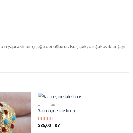
in yapraklı bir çiçeğe dönüştürür. Bu çiçek, bir şakayık’tır (ayı
+
AKSESUAR
Sarı reçine lale broş
İstek
İstek
Listesine
Listesine
385,00
5 üzerinden
Ekle
Ekle
5.00
oy aldı