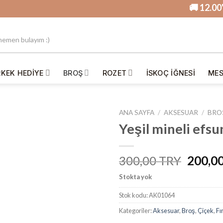
🚚 12.00'ye Ka
RKEK HEDIYE
BROŞ
ROZET
İSKOÇ IĞNESI
MES
ANA SAYFA
/
AKSESUAR
/
BRO
Yeşil mineli efsu
İstek
Orijina
300,00
200,0
Listesine
fiyat:
Ekle
Stokta yok
₺300,0
Stok kodu:
AK01064
Kategoriler:
Aksesuar
,
Broş
,
Çiçek
,
Fı